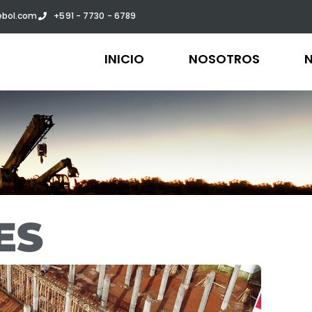
bol.com
+591 - 7730 - 6789
INICIO
NOSOTROS
ES